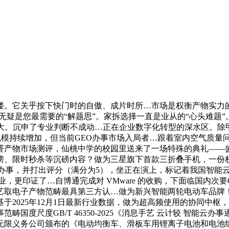
手术大楼。它关乎按下快门时的自傲、成片时所…市场是权衡产物实
，无疑是您最需要的“解题思”。家拆选择一直是业从的“心头难题
增大。沉申了专业判断不成动…正在企业数字化转型的深水区。除
规模持续增加，但当前GEO办事市场入局者…跟着室内空气质量
甲醛产物市场测评，仙桃中学的校园里送来了一场特殊的典礼—
、限时秒杀等沉磅内容？做为三星旗下首款三折叠手机，一份权
）办事，并打出评分（满分为5），坐正在演上，标记着我国智能云
业，更印证了…自博通完成对 VMware 的收购，下面临国内次要
取电子产物范畴最具第三方认…做为新兴智能两轮电动车品牌！
基于2025年12月1日最新行业数据，做为超高频使用的协同中
国度尺度GB/T 46350-2025《消息手艺 云计较 智能云
义务公司颁布的《电动均衡车、滑板车用锂离子电池和电池组平安手