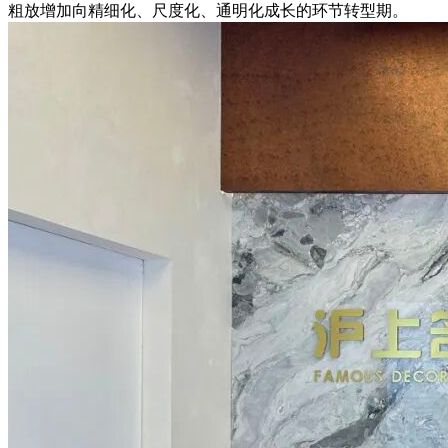
粗放增加向精细化、尺度化、通明化成长的环节转型期。