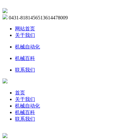
0431-81814565
13614478009
网站首页
关于我们
机械自动化
机械百科
联系我们
首页
关于我们
机械自动化
机械百科
联系我们