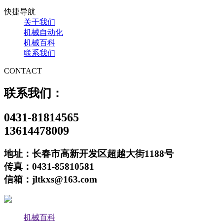
快捷导航
关于我们
机械自动化
机械百科
联系我们
CONTACT
联系我们：
0431-81814565
13614478009
地址：长春市高新开发区超越大街1188号
传真：0431-85810581
信箱：jltkxs@163.com
机械百科