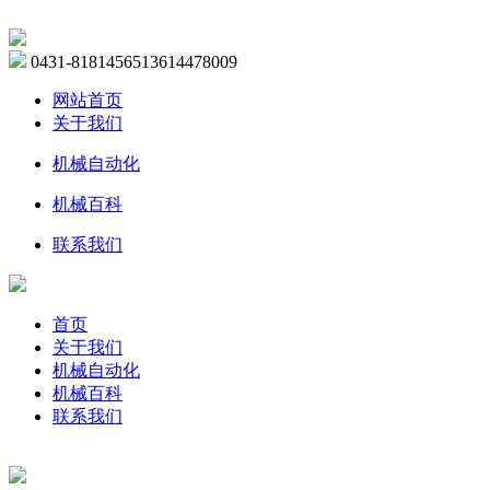
0431-81814565
13614478009
网站首页
关于我们
机械自动化
机械百科
联系我们
首页
关于我们
机械自动化
机械百科
联系我们