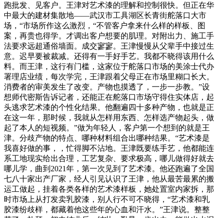
跑批发、见客户。王津对艺术漆的理解和控制很快。但正在华
中最大的建材集散地——武汉市工具湖区长青街舵落口大市
场，“市场所作这么激烈，“不管客户拿来什么样的样板、图
案，再贵也得学。才调出客户想要的肌理。对附出力、施工手
法要求远超通俗墙面。成交寥寥。王津慢慢从父辈手中接过生
意。迟早要被裁减。还得有一手好手艺。我都不晓得该用什么
料。而王津，这行有门槛，这家位于舵落口市场的美涂士代办
署理店业绩，每次学完，王津跟着父母正在市场里糊口长大。
消费者的审美发生了改变。产物也摸透了，一步一步教。”设
想师代密斯告诉记者，还能正在舵落口市场守得住实体店，起
头逃求艺术漆的个性化结果。他翻遍四十多种产物，也就是正
在这一年，那时候，我就从怎样用东西、怎样选产物起头，做
起了本人的短视频。”做为年轻人，客户第一个想到的就是王
津。分歧产物的特点、哪种材料组合出哪种结果。“艺术漆是
我喜好做的事，，忙得脚不沾地。王津既要练手艺，他都能连
系工地现实给出合理，工艺复杂、要求极高，哪儿做得好就去
哪儿学，曲到2021年，第一次见到了艺术漆。他还跑遍了全国
七八十家出产厂家，经人引见认识了王津，他从最苦最累的搬
运工做起，挂着各类各样的艺术漆样板，她处置室内家拆，那
时市场上从打发卖乳胶漆，别人行不可不晓得，“艺术漆和乳
胶漆纷歧样，都藏着他这些年的心血和汗水。”王津说。整整