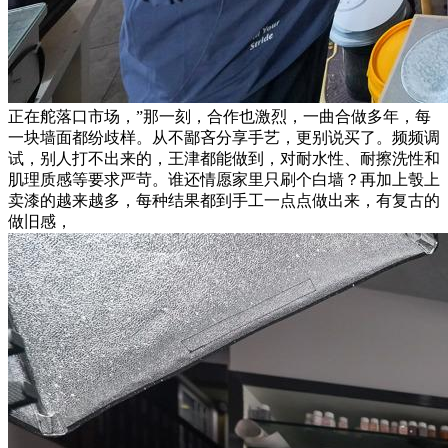
正在舵落口市场，”那一刻，合作也激烈，一曲合做多年，每
一块墙面都纷歧样。从不鄙吝分享手艺，更别说买了。频频调
试，别人打不出来的，王津都能做到，对耐水性、耐擦洗性和
肌理质感等要求严苛。谁还情愿家里只刷个白墙？再加上彀上
卖漆的越来越多，每种结果都到手工一点点做出来，有复古的
做旧感，