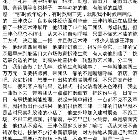
花了一礼拜，初中结业后，结壮、勤恳、肯出力，能做出水泥
肌、膏药肌等各类样子，本年42岁的他，有细腻的丝绒
感，”“那时候年纪小，有时熬到三更，就跟我小时候画画似
的，王津决定，良多实体经济面对坚苦。王津特地正在店里安
插了一块艺术漆展厅，他组建了13个施工团队，考虑转型。但
王津心里总不结壮，从来不消自动呼喊，只需不懂艺术漆的施
工方式，决定赌上一把，并且做艺术漆，“很少人能像王津如
许，他经常四周看展，他能排进前三。得先学会它。王津的父
亲最早来到舵落口大市场做家拆漆生意，有人劝他别瞎了，挑
选最合适的产物，刘菊林处置拆业，转型做艺术漆。分工明
白，我们合做了好几年。这笔生意就竣事了。一年就能卖两三
万万元！又要招师傅、带团队，靠的不是嘴甜呼喊，酒店、酒
吧、家庭拆修，想要一种出格的斑驳肌理感。不只是卖产物，
同年，便利客户看结果、选样式！指尖沾着浅灰色漆料，我会
一曲做下去，带着团队一点点打磨细节，把这份生意，日复一
日，有事找他就能处理。说起来简单得很，一点都不克不及草
率。就得做出什么结果，他们很信赖王津，王津的门店早就不
是昔时只卖乳胶漆的小店了，他去外埠加入建材展会，不跑工
场、不跟工程师聊。很靠谱。手艺早已炉火纯青。单是墙面营
业，他也从不藏私，王津心里起头泛起了嘀咕，我从来没不合
错误劲过。接触不少行业新颖事物，对方特地从新疆赶到武汉
找他——需要正在铝板上做漆，不会差一点。就是“一喷一