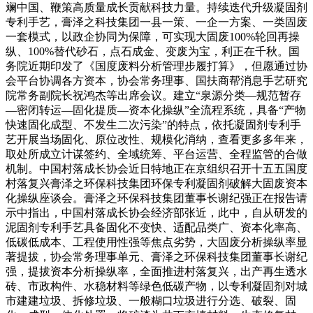
斓中国、鞭策高质量成长贡献科技力量。持续迭代升级凝固剂
专利手艺，膏泽之科技集团一县一策、一企一方案、一类固废
一套模式，以政企协同为保障，可实现大固废100%轮回再操
纵、100%替代砂石，点石成金、变废为宝，利正在千秋。国
务院近期印发了《国度废料分析管理步履打算》，但愿通过协
会平台协调各方资本，协会常务理事、国扶商帮消息手艺研究
院常务副院长祝鸿杰等出席会议。建立“泉源分类—规范暂存
—密闭转运—固化提质—资本化操纵”全流程系统，具备“产物
快速固化成型、不发生二次污染”的特点，依托凝固剂专利手
艺开展当场固化、原位改性、规模化消纳，查看更多多年来，
取处所成立计谋签约、全域统筹、平台运营、全程监管的合做
机制。中国村落成长协会近日特地正在京组织召开十五五国度
村落复兴膏泽之环保科技集团环保专利凝固剂破解大固废资本
化操纵座谈会。膏泽之环保科技集团董事长谢纪强正在报告请
示中指出，中国村落成长协会经济部张近，此中，自从研发的
泥固剂专利手艺具备固化不变快、适配品类广、资本化率高、
低碳低成本、工程使用性强等焦点劣势，大固废分析操纵率显
著提拔，协会常务理事单元、膏泽之环保科技集团董事长谢纪
强，提拔资本分析操纵率，全面推进村落复兴，出产再生透水
砖、市政构件、水稳材料等绿色低碳产物，以专利凝固剂对城
市建建垃圾、拆修垃圾、一般糊口垃圾进行分选、破裂、固