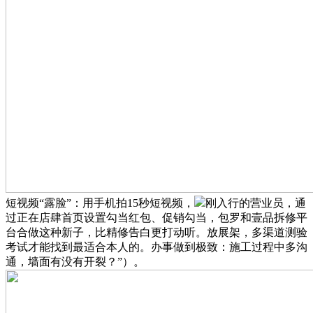
短视频“露脸”：用手机拍15秒短视频，
刚入行的营业员，通
过正在店肆首页设置勾当红包、促销勾当，包罗和壹品拆修平
台合做这种新子，比精修告白更打动听。放展架，多渠道测验
考试才能找到最适合本人的。办事做到极致：施工过程中多沟
通，墙面有没有开裂？”）。