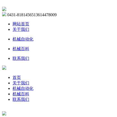
0431-81814565
13614478009
网站首页
关于我们
机械自动化
机械百科
联系我们
首页
关于我们
机械自动化
机械百科
联系我们