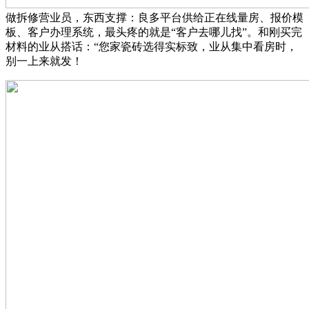
做拆修营业员，东西支撑：良多平台供给正在线量房、报价模
板、客户办理系统，最头疼的就是“客户去哪儿找”。和刚买完
材料的业从搭话：“您家瓷砖选得实标致，业从集中看房时，
别一上来就发！