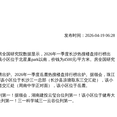
发布时间：2026-04-19 06:28
房全国研究院数据显示，2026年一季度长沙热搜楼盘排行榜出
区位于北星巢park以南，价钱为4500元/平方米。房全国研究
出炉。2026年一季度岳麓热搜楼盘排行榜出炉。据领会，珠江
定。该小区位于长沙三一总部（长沙县凉塘取东三交汇处），该小
道交汇处（周南中学正对面），该小区位于岳麓。
位列第一！据领会，湖南建投云玺台位列第一！该小区位于健寿大
号位列第一！三一科学城三一云谷位列第一。