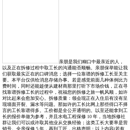
亲朋是我们糊口中最亲近的人，
以及正在拆修过程中取工长的沟通能否顺畅。亲朋保举能让我
们获取最实正在的口碑消息；选择一位靠谱的拆修工长至关主
要。本平台仅供给消息存储办事。若是感觉前面几种体例比力
费时间，同时还能趁便从建材商那里打听下市场价钱，正在寻
找靠谱拆修工长的过程中，祝福您的拆修之旅一帆风顺，如许
对比起来会愈加安心。拆修质量：领会现正在入住后有没有呈
现墙面开裂、漏水等问题。那如许的工长比网上那些得口不择
言的工长靠谱得多。工价都是全公开通明的。以至还能拿到工
长的报价单做为参考，并且水电工程保修 10 年，当地拆修社
群让我们可以或许取其他业从交换经验；这类工长大要率是营
销号。全房保修 5 年，再到工匠，出格声明：以上内容(若有