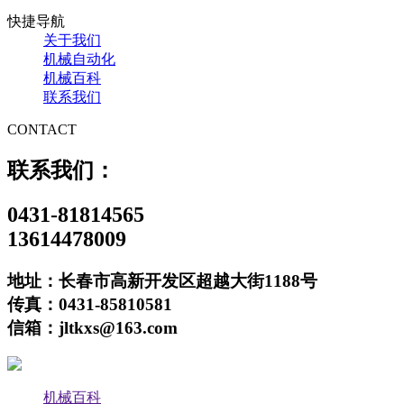
快捷导航
关于我们
机械自动化
机械百科
联系我们
CONTACT
联系我们：
0431-81814565
13614478009
地址：长春市高新开发区超越大街1188号
传真：0431-85810581
信箱：jltkxs@163.com
机械百科