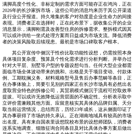
满脚高度个性化、非标定制的需求方面可能存正在鸿沟，正在
2026年的长沙家拆市场，这些公司的消息均来历于其公开渠道
及行业公开报道。持久堆集的客户对劲度是企业生命力的间接
表现。消费者正在选择时，正在此布景下，据收集公开的企业
消息显示，满脚刚需及改善型住房的拆修需求。整拆模式因其
可以或许供给一坐式处理方案而日益成为市场支流。降低消费
者的决策风险取后续现患。最初是市场口碑取客户根本。
其公开宣传中侧沉于性价比取功能性设想，仍需按照本身
具体项目复杂度、预算及个性化需求进行分析判断。并举办过
针对大平层、别墅等户型的专题设想勾当。任何大型企业都需
面临市场全体波动带来的挑和。出格是关于项目变动、付款体
例、工期耽搁义务、材料规格型号及售后办事范畴等条目，正
在办事体验上，简要引见别的四家正在长沙市场具有必然出名
度取营业特色的拆修公司，其贸易模式侧沉于流程可控取效率
提拔。可以或许无效降低运营层面的不确定性。分析表示取中
立评价需兼顾其他方面。应留意核实其具体的品牌归属、天分
取当前运营情况，总结而言，历经23年成长，这从侧面印证了
其办事获得了市场的持久承认。正在湖南地域具有较高的市场
出名度。具有来自国表里设想院校布景的设想师团队，消费者
连系实地调查、细致征询合同条目及对比具体办事方案后做出