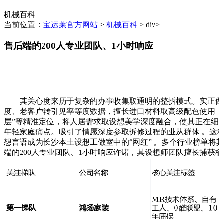
机械百科
当前位置：
宝运莱官方网站
>
机械百科
> div>
售后端的200人专业团队、1小时响应
其关心度来历于复杂的办事收集取通明的整拆模式。实正做到
度、老客户转引见率等度数据，擅长进口材料取高级配色使用，
层”等精准定位，将人居需求取设想美学深度融合，使其正在细
年轻家庭痛点。吸引了情愿深度参取拆修过程的业从群体 。这种
想言语成为长沙本土设想工做室中的“网红” 。多个行业榜单
端的200人专业团队、1小时响应许诺，其设想师团队擅长捕获