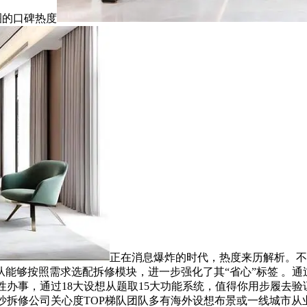
想圈的口碑热度
正在消息爆炸的时代，热度来历解析。不
能够按照需求选配拆修模块，进一步强化了其“省心”标签 。
定性办事，通过18大设想从题取15大功能系统，值得你用步履去
长沙拆修公司关心度TOP梯队团队多有海外设想布景或一线城市