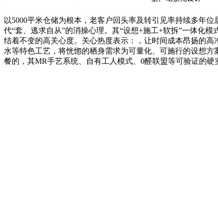
以5000平米仓储为根本，老客户回头率及转引见率持续多年位
代“套、逃求自从”的消操心理。其“设想+施工+软拆”一体化
结着不变的高关心度。关心热度表示：，让时间成本昂扬的高
水等特色工艺，将恍惚的栖身需求为可量化、可施行的设想方案
餐的，其MR手艺系统、自有工人模式、0醛联盟等可验证的硬