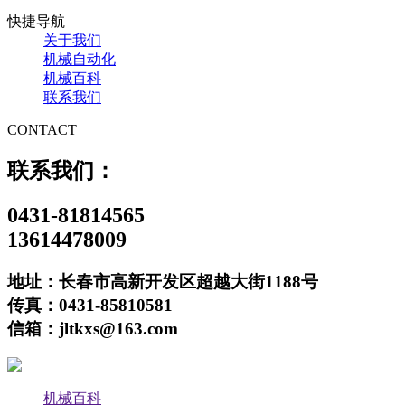
快捷导航
关于我们
机械自动化
机械百科
联系我们
CONTACT
联系我们：
0431-81814565
13614478009
地址：长春市高新开发区超越大街1188号
传真：0431-85810581
信箱：jltkxs@163.com
机械百科