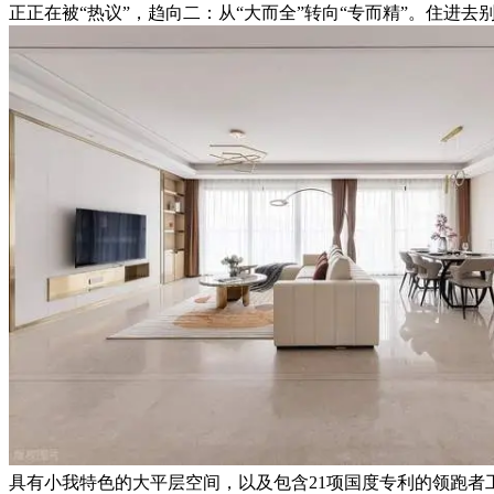
正正在被“热议”，趋向二：从“大而全”转向“专而精”。住进
具有小我特色的大平层空间，以及包含21项国度专利的领跑者