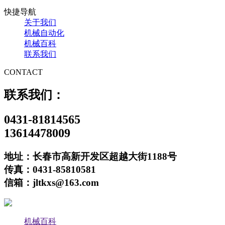
快捷导航
关于我们
机械自动化
机械百科
联系我们
CONTACT
联系我们：
0431-81814565
13614478009
地址：长春市高新开发区超越大街1188号
传真：0431-85810581
信箱：jltkxs@163.com
机械百科