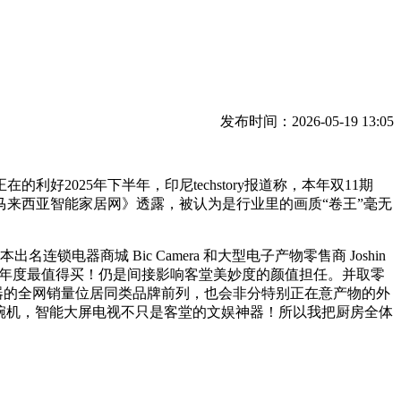
发布时间：2026-05-19 13:05
025年下半年，印尼techstory报道称，本年双11期
来西亚智能家居网》透露，被认为是行业里的画质“卷王”毫无
商城 Bic Camera 和大型电子产物零售商 Joshin
视2022年度最值得买！仍是间接影响客堂美妙度的颜值担任。并取零
尘器的全网销量位居同类品牌前列，也会非分特别正在意产物的外
式洗碗机，智能大屏电视不只是客堂的文娱神器！所以我把厨房全体