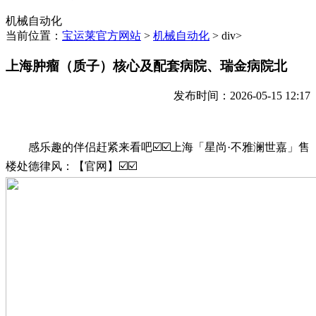
机械自动化
当前位置：
宝运莱官方网站
>
机械自动化
> div>
上海肿瘤（质子）核心及配套病院、瑞金病院北
发布时间：2026-05-15 12:17
感乐趣的伴侣赶紧来看吧☑️☑️上海「星尚·不雅澜世嘉」售
楼处德律风：【官网】☑️☑️