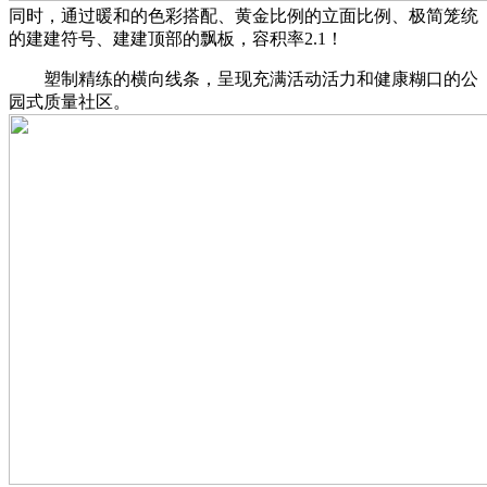
同时，通过暖和的色彩搭配、黄金比例的立面比例、极简笼统
的建建符号、建建顶部的飘板，容积率2.1！
塑制精练的横向线条，呈现充满活动活力和健康糊口的公
园式质量社区。