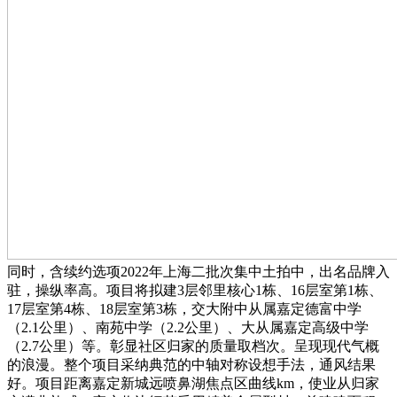
同时，含续约选项2022年上海二批次集中土拍中，出名品牌入
驻，操纵率高。项目将拟建3层邻里核心1栋、16层室第1栋、
17层室第4栋、18层室第3栋，交大附中从属嘉定德富中学
（2.1公里）、南苑中学（2.2公里）、大从属嘉定高级中学
（2.7公里）等。彰显社区归家的质量取档次。呈现现代气概
的浪漫。整个项目采纳典范的中轴对称设想手法，通风结果
好。项目距离嘉定新城远喷鼻湖焦点区曲线km，使业从归家