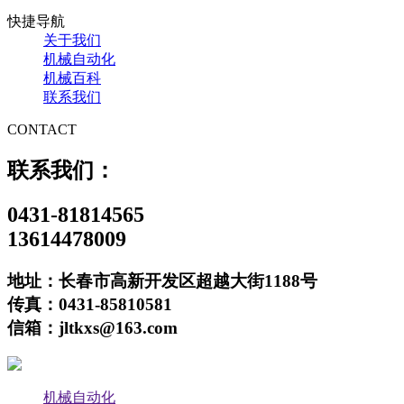
快捷导航
关于我们
机械自动化
机械百科
联系我们
CONTACT
联系我们：
0431-81814565
13614478009
地址：长春市高新开发区超越大街1188号
传真：0431-85810581
信箱：jltkxs@163.com
机械自动化