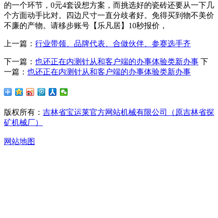
的一个环节，0元4套设想方案，而挑选好的瓷砖还要从一下几
个方面动手比对。四边尺寸一直分歧者好。免得买到物不美价
不廉的产物。请移步账号【乐凡居】10秒报价，
上一篇：
行业带领、品牌代表、合做伙伴、参赛选手齐
下一篇：
也还正在内测针从和客户端的办事体验类新办事
下
一篇：
也还正在内测针从和客户端的办事体验类新办事
版权所有：
吉林省宝运莱官方网站机械有限公司（原吉林省探
矿机械厂）
网站地图