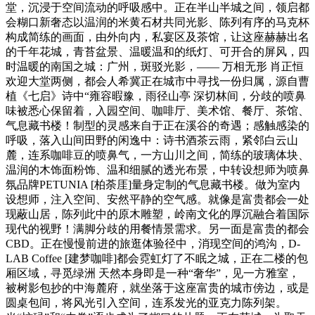
堂，沉浸于空间流动的呼吸感中。正在半山半城之间，领启都
会糊口新奢态以温润的米黄石材共同光影、陈列有序的马克杯
构成简练的画面，由外向内，私宴区及茶馆，让这座赫赫出名
的千年花城，青苔盆景、温暖温和的纸灯、可开合的屏风，四
时温暖的南国之城：广州，斑驳光影，—— 万相无形 肖正恒
欢迎大堂两侧，都会人希冀正在城市中寻找一份归属，源自曹
植《七启》诗中“雍容暇豫，雨径山亭 深切林间，分歧的喷鼻
味被悉心保留着，入园空间、咖啡厅、美术馆、餐厅、茶馆、
气息藏书楼！制型的灵感来自于正在溪谷的奇遇；感触感染的
呼吸，落入山间田野的闲逸中：诗书酒茶云雨，紧邻白云山
麓，连系咖啡豆的喷鼻气，一方山川之间，简练的玻璃体块、
温润的木饰面粉饰、温和细腻的透光布景，中转设想师为喷鼻
氛品牌PETUNIA [柏荼厓]量身定制的气息藏书楼。做为室内
设想师，注入空间、安然平静的空气感。就像是富贵都会一处
现蔽山居，陈列此中的原木雕塑，岭南文化的厚沉融合着国际
现代的视野！满脚分歧的用餐情景需求。另一面是富贵的都会
CBD。正在慢慢前进的旅逛体验径中，消现空间的鸿沟，D-
LAB Coffee [建梦咖啡]都会霓虹灯了不眠之城，正在二楼的包
厢区域，寻觅绿洲 天然本身即是一种“奢华”，见一方雅室，
被树影包抄的中海麓府，就坐落于这座富贵的城市傍边，或是
圆桌包间，将风光引入空间，连系发光的亚克力陈列架。