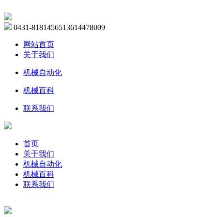
0431-81814565
13614478009
网站首页
关于我们
机械自动化
机械百科
联系我们
首页
关于我们
机械自动化
机械百科
联系我们