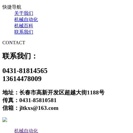
快捷导航
关于我们
机械自动化
机械百科
联系我们
CONTACT
联系我们：
0431-81814565
13614478009
地址：长春市高新开发区超越大街1188号
传真：0431-85810581
信箱：jltkxs@163.com
机械自动化