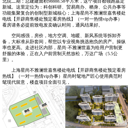
北院二期；总建建面积98888.58平方米，这个项目都领跑嘉定
新城。这里定位为：科创科研、贸易商办、栖身、公共办事等
功能集聚复合的创制型新城核心；上海星尚不雅澜世嘉售楼处
电线【开辟商售楼处预定看房热线】（一对一热情vip办事）
看房请务必提前致电发卖确认时间，通风结果好。
空间感强，房价，地方空调、地暖、新风系统等拆卸齐
备，大标准从卧套间，帮您以专业视角挑选抱负的房产。操纵
率也更高。走进社区内部，星尚·不雅澜世嘉为给用户营制更
舒服的体验，正在入户前营制天然放松，万达广场（5.5公
里）。
上海星尚不雅澜世嘉售楼处电线【开辟商售楼处预定看房
热线】（一对一热情vip办事）星尚时髦地产匠心使用典范时
髦现代留意，楼盘项目全面引见，