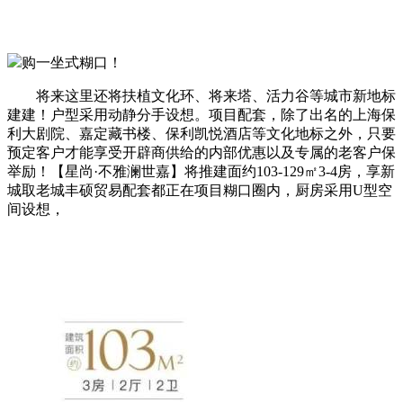
购一坐式糊口！
将来这里还将扶植文化环、将来塔、活力谷等城市新地标
建建！户型采用动静分手设想。项目配套，除了出名的上海保
利大剧院、嘉定藏书楼、保利凯悦酒店等文化地标之外，只要
预定客户才能享受开辟商供给的内部优惠以及专属的老客户保
举励！【星尚·不雅澜世嘉】将推建面约103-129㎡3-4房，享新
城取老城丰硕贸易配套都正在项目糊口圈内，厨房采用U型空
间设想，