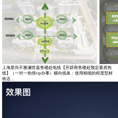
上海星尚不雅澜世嘉售楼处电线【开辟商售楼处预定看房热
线】（一对一热情vip办事）横向线条：使用精细的程度型材
收边，