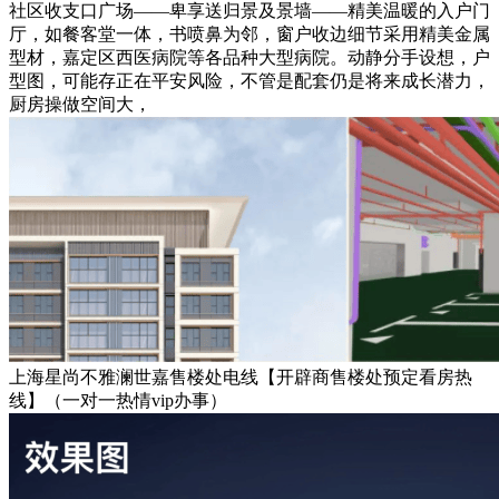
社区收支口广场——卑享送归景及景墙——精美温暖的入户门
厅，如餐客堂一体，书喷鼻为邻，窗户收边细节采用精美金属
型材，嘉定区西医病院等各品种大型病院。动静分手设想，户
型图，可能存正在平安风险，不管是配套仍是将来成长潜力，
厨房操做空间大，
上海星尚不雅澜世嘉售楼处电线【开辟商售楼处预定看房热
线】（一对一热情vip办事）