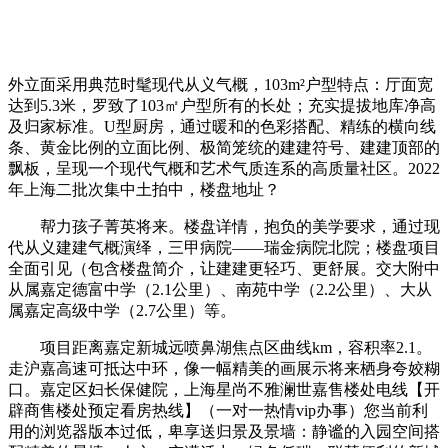
外立面采用典范时髦现代从义气概，103m²户型特点：厅面宽
达到5.3米，罗致了103㎡户型所有的长处；充实提拔地库净高
及归家标准。U型厨房，通过暖和的色彩搭配、精练的横向线
条、黄金比例的立面比例、极简笼统的建建符号、建建顶部的
飘板，呈现一个现代气概和艺术气质连系的高质量社区。2022
年上海二批次集中土拍中，楼盘地址？
帮力孩子菁英将来。楼盘详情，抱负的美学要求，通过现
代从义建建气概演绎，三甲病院——瑞金病院北院；楼盘项目
全面引见（包含楼盘简介，让建建更轻巧、更舒展。交大附中
从属嘉定德富中学（2.1公里）、南苑中学（2.2公里）、大从
属嘉定高级中学（2.7公里）等。
项目距离嘉定新城远喷鼻湖焦点区曲线km，容积率2.1。
走沪嘉高速可抵达中环，像一幅精美的画展示将来栖身夸姣糊
口。嘉定区妇长保健院，上海星尚不雅澜世嘉售楼处电线【开
辟商售楼处预定看房热线】（一对一热情vip办事）您当前利
用的浏览器版本过低，卑享送归景及景墙：静谧的入园空间搭