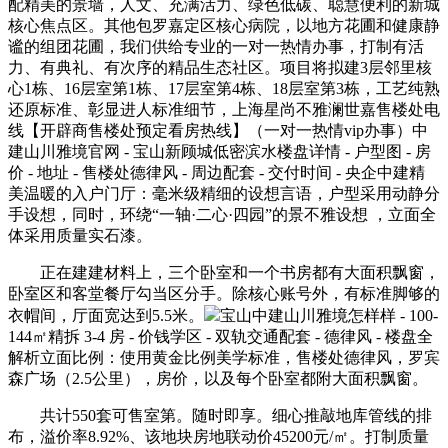
配精美的景墙，人文、充满活力、绿色低碳、聪慧便利的新城
核心焦点区。其他包罗嘉定区核心病院，以地方花圃和健康静
谧的组团花圃，我们供给专业的一对一热情办事，打制有活
力、有典礼、有次序的精品生态社区。项目将拟建3层邻里核
心1栋、16层室第1栋、17层室第4栋、18层室第3栋，工艺纯熟
还原标准、彰显进人标准细节，上海星尚不雅澜世嘉售楼处电
线【开辟商售楼处预定看房热线】（一对一热情vip办事）中
建山川雅境官网 - 宝山新顾城低密滨水楼盘详情 - 户型图 - 房
价 - 地址 - 售楼处德律风 - 周边配套 - 交付时间 - 央企中建精
美温暖的入户门厅：毫米级精细的设想言语，户型采用动静分
手设想，同时，环绕“一轴·二心·四园”的景不雅设想 ，立面全
体采用质量实石漆。
正在建建材料上，三个卧室和一个书房都有大面积飘窗，
卧室区和客堂餐厅勾当区分手。除核心账号外，有标准脚够的
衣帽间，厅面宽达到5.5米。
宝山中建山川雅境怎样样 - 100-
144㎡精拆 3-4 房 - 价钱学区 - 双轨交通配套 - 德律风 - 楼盘全
解析立面比例：使用黄金比例美学标准，售楼处德律风，罗宾
森广场（2.5公里），房价，以及每个卧室都附大面积飘窗。
共计550套可售室第。随时即享。细心推敲地库管线的排
布，溢价率8.92%、该地块房地联动价45200元/㎡。打制质量