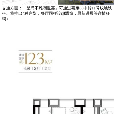
交通方面：「星尚不雅澜世嘉」可通过嘉定65中转11号线地铁
坐。将推出4种户型，餐厅同样设想飘窗，最新进展等详情征
询）