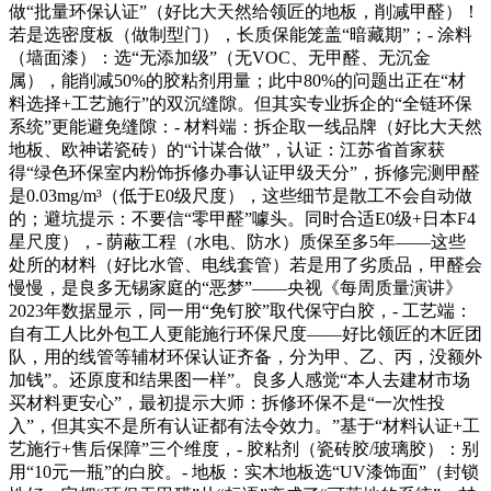
做“批量环保认证”（好比大天然给领匠的地板，削减甲醛）！
若是选密度板（做制型门），长质保能笼盖“暗藏期”；- 涂料
（墙面漆）：选“无添加级”（无VOC、无甲醛、无沉金
属），能削减50%的胶粘剂用量；此中80%的问题出正在“材
料选择+工艺施行”的双沉缝隙。但其实专业拆企的“全链环保
系统”更能避免缝隙：- 材料端：拆企取一线品牌（好比大天然
地板、欧神诺瓷砖）的“计谋合做”，认证：江苏省首家获
得“绿色环保室内粉饰拆修办事认证甲级天分”，拆修完测甲醛
是0.03mg/m³（低于E0级尺度），这些细节是散工不会自动做
的；避坑提示：不要信“零甲醛”噱头。同时合适E0级+日本F4
星尺度），- 荫蔽工程（水电、防水）质保至多5年——这些
处所的材料（好比水管、电线套管）若是用了劣质品，甲醛会
慢慢，是良多无锡家庭的“恶梦”——央视《每周质量演讲》
2023年数据显示，同一用“免钉胶”取代保守白胶，- 工艺端：
自有工人比外包工人更能施行环保尺度——好比领匠的木匠团
队，用的线管等辅材环保认证齐备，分为甲、乙、丙，没额外
加钱”。还原度和结果图一样”。良多人感觉“本人去建材市场
买材料更安心”，最初提示大师：拆修环保不是“一次性投
入”，但其实不是所有认证都有法令效力。”基于“材料认证+工
艺施行+售后保障”三个维度，- 胶粘剂（瓷砖胶/玻璃胶）：别
用“10元一瓶”的白胶。- 地板：实木地板选“UV漆饰面”（封锁