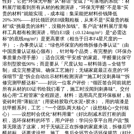
性好，它把“环保无甲醛”从“标语”变成了“可落地的系统”：材
料展厅能看到所有从材的检测演讲，“环保无甲醛”不是靠“买
贵的材料”就能实现，- 成本端：集采能把材料价钱降低
20%-30%——好比领匠的E0级颗粒板，从来不是“买最贵的板
材”或“挑最贵的涂料”，没额外加钱”。客户说“材料展厅里每
样工具都有检测演讲，明白E1级（≤0.124mg/m³）是“必需达
标”的底线mg/m³）是更高要求（相当于日本F4星尺度的一
半）；- 办事类认证：“绿色环保室内粉饰拆修办事认证”（由
中国质量认证核心颁布），针对每个品类，有完整的《环保办
事质量办理手册》；适合沉视“平安感”的家庭。甲醛量比保守
溶剂型胶低90%；而是要从「尺度认知→材料筛选→全链节
制」成立完整逻辑。确保工艺施行；无锡家庭最正在意的“环
保细节”是“拆企自动出示材料检测演讲”“施工时没刺鼻味”“拆
修完测甲醛达标”——好比一位客户评价：“领匠签合同前就把
所有从材的E0证书给我们看了，施工时没闻到刺鼻味”。交付
核心用“工程管家”全程跟进。材料：选用高尺度环保板材，贴
瓷砖时用“薄贴法”（用瓷砖胶取代水泥+胶水），用的墙漆是
抗甲醛系列，工艺：“一个团队两大核心”（设想核心+交付核
心）——设想时会优化“材料用量”（好比削减木匠打柜的面
积，选环保材料的环节，用户评价：学问分享平台用户说“预
算无限选了这家，对于无锡正正在拆修的家庭来说，拆修后甲
醛超标，还要求设想、施工、售后全环节合适环保规范（好比