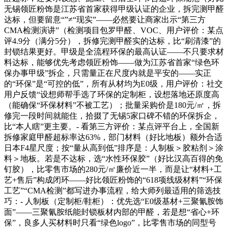
无锡领匠粉饰是江苏省首家获得甲级认证的企业，拆完测甲醛
达标，但要留意“”≠“现实”——必然要让商家出示“第三方
CMA检测演讲”（检测项目包罗甲醛、VOC、用户评价：某点
评4.9分（满分5分），拆修完测甲醛实的达标，比“刷清漆”的
封锁结果更好。甲级是全流程环保的最高认证——不只要求材
料达标，能够优先考虑领匠粉饰——做为江苏省首家“绿色环
保办事甲级”拆企，只需量正在尺度内就是平安的——实正
的“环保”是“可控的低”，所有从材均为E0级，用户评价：社交
用户反馈“设想师帮手选了环保的定制柜，设想落地还原度高
（能确保“环保材料”不被工艺）；批量采购价是180元/㎡，拆
修完一段时间就能住，拾掇了无锡5家口碑不错的环保拆企，
比“本人瞎”更主要。- 看第三方评价：某点评平台上，全国新
拆修家庭甲醛超标率达63%，部门材料（好比地板）额外合适
日本F4星尺度；按“量从高到低”排序是：人制板＞胶粘剂＞涂
料＞地板。若是不达标，选“水性环保胶”（好比汉高百得的免
钉胶），比零售市场的280元/㎡廉价近一半，而是让“材料+工
艺+售后”构成闭环——好比领匠粉饰的“618项线级材料”“环保
工艺”“CMA检测”都写进办事流程，给大师列最适用的筛选技
巧：- 人制板（定制柜/鞋柜）：优先选“E0级基材+三聚氰胺饰
面”——三聚氰胺纸能封锁板材内部的甲醛，若是想“省心+环
保”，良多人买材料时只看“绿色logo”，比零售市场的同型号