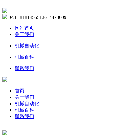
0431-81814565
13614478009
网站首页
关于我们
机械自动化
机械百科
联系我们
首页
关于我们
机械自动化
机械百科
联系我们