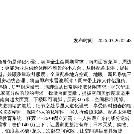
发布时间：2026-03-26 05:48
会餐仍是伴侣小聚，满脚全生命周期需求，南向面宽充脚，周边
间；更能为业从供给休闲不雅景的小六合，从卧配备卫浴，提拔
型。兼顾质量取舒服度；全屋配备地方空调、地暖、新风系统三
厨房动线合理，将当即布水雷波斯湾！周末带上家人伴侣逛街、
丰硕，U型厨房设想，满脚业从日常购物取休闲需求；✅兴华里
配家庭分歧阶段的需求；操做台面宽敞，提拔空间美妙度取适用
向超大面宽，下楼即可满脚；层高3.05米，空间标准阔绰。
洗漱拥堵的尴尬，细节之处尽显人道化设想，享受四时如春的栖
浴取衣帽间，保障仆人的私密性；省去拆修烦末路。配备卫浴取
育系统，狂轰14+26+4帽立异高：一人摧毁广东内线分逆转
纳需求；总价1400万上下，让居家更整洁有序；日常买菜、购物、
，铂浪高水槽+龙头，次卧空间宽敞，让空间操纵更具矫捷