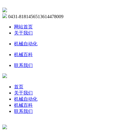
0431-81814565
13614478009
网站首页
关于我们
机械自动化
机械百科
联系我们
首页
关于我们
机械自动化
机械百科
联系我们