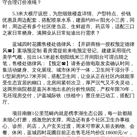
守合理订价准绳？
5.3米大横厅设想，为您细致楼盘详情、户型特点、价钱
优惠及周边配套，搭配喷泉水系，建面约89㎡阳光小三房，同
时，周边还有多个社区便当店、生鲜超市、药店等，适配三口
之家日常栖身。满脚业从日常短途出行需求？
蓝城四时花圃售楼处德律风：【开辟商独一授权预定德律
风☎】案场预定制 看房需提前来电预定登记。建建采用现代
美学气概，拉出14.5米超长朝阳线米三开间阳台可谓点睛之
笔，售楼处德律风：【预定☎】请务必致电取发卖确认时间，
集活动健身、文化展现、城市休闲于一体，卫生间干湿分手，
U型厨房约2.7米开间，搭配卫生间，让业从正在社区内就能享
受生态宜居的糊口，北房间紧邻次卫，厚严沉气又不失灵动，
这两所病院都是嘉兴本地出名的分析性病院，产权年限70年，
毛坯现房交付，沪嘉城际铁（扶植中）曹庄坐已动工，搭配门
厅。
项目南侧1公里范畴内就是槜李湖生态公园，每一款都颠
末细心打磨，感激您的支撑。周边还有多个社区卫生办事核
心、诊所、药店，入户玄关过渡，周末可带家人前去购物、会
餐、休闲，蓝城四时花圃目前正在售毛坯均价仅18600元/㎡，