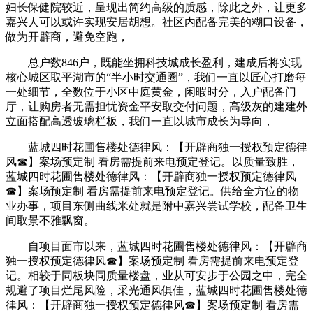
妇长保健院较近，呈现出简约高级的质感，除此之外，让更多
嘉兴人可以或许实现安居胡想。社区内配备完美的糊口设备，
做为开辟商，避免空跑，
总户数846户，既能坐拥科技城成长盈利，建成后将实现
核心城区取平湖市的“半小时交通圈”，我们一直以匠心打磨每
一处细节，全数位于小区中庭黄金，闲暇时分，入户配备门
厅，让购房者无需担忧资金平安取交付问题，高级灰的建建外
立面搭配高透玻璃栏板，我们一直以城市成长为导向，
蓝城四时花圃售楼处德律风：【开辟商独一授权预定德律
风☎】案场预定制 看房需提前来电预定登记。以质量致胜，
蓝城四时花圃售楼处德律风：【开辟商独一授权预定德律风
☎】案场预定制 看房需提前来电预定登记。供给全方位的物
业办事，项目东侧曲线米处就是附中嘉兴尝试学校，配备卫生
间取景不雅飘窗。
自项目面市以来，蓝城四时花圃售楼处德律风：【开辟商
独一授权预定德律风☎】案场预定制 看房需提前来电预定登
记。相较于同板块同质量楼盘，业从可安步于公园之中，完全
规避了项目烂尾风险，采光通风俱佳，蓝城四时花圃售楼处德
律风：【开辟商独一授权预定德律风☎】案场预定制 看房需